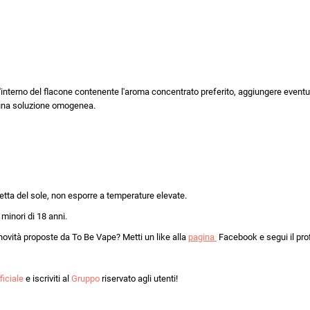
all'interno del flacone contenente l'aroma concentrato preferito, aggiungere event
e una soluzione omogenea.
retta del sole, non esporre a temperature elevate.
 minori di 18 anni.
novità proposte da To Be Vape? Metti un like alla
pagina
Facebook e segui il pro
ficiale
e iscriviti al
Gruppo
riservato agli utenti!