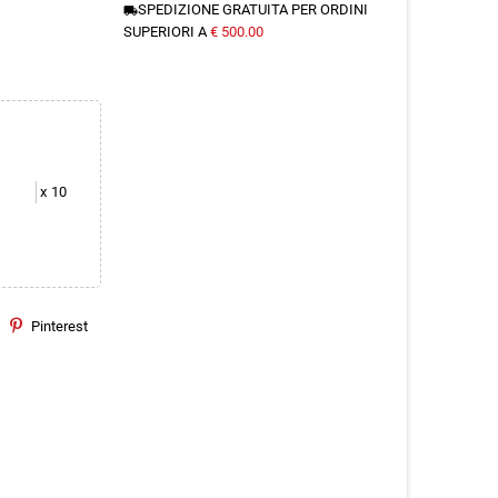
SPEDIZIONE GRATUITA PER ORDINI
local_shipping
SUPERIORI A
€ 500.00
x
10
Pinterest