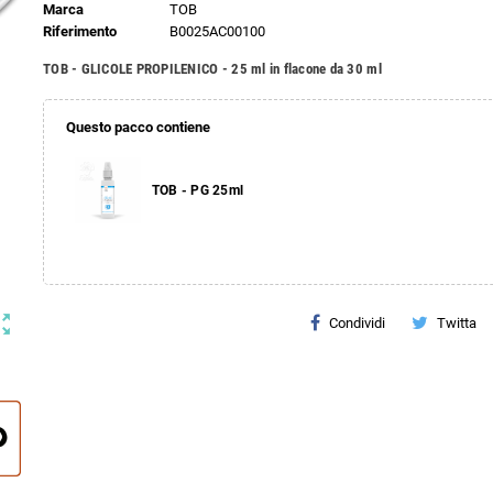
Marca
TOB
Riferimento
B0025AC00100
TOB - GLICOLE PROPILENICO - 25 ml in flacone da 30 ml
Questo pacco contiene
TOB - PG 25ml
ut_map
Condividi
Twitta