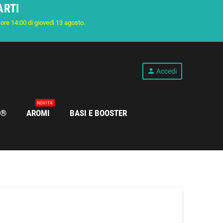
ARTI
e ore 14:00 di giovedì 13 agosto.
person
Accedi
NOVITA'
S®
AROMI
BASI E BOOSTER