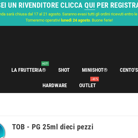
SEI UN RIVENDITORE CLICCA
QUI
PER REGISTR
nda sarà chiusa dal 17 al 21 agosto. Saranno evasi tutti gli ordini ricevuti entro l
Torneremo operativi
lunedì 24 agosto
. Buone ferie!
HOT!
LA FRUTTERIA®
SHOT
MINISHOT®
CENTO'
- 40 %
HARDWARE
OUTLET
TOB - PG 25ml dieci pezzi