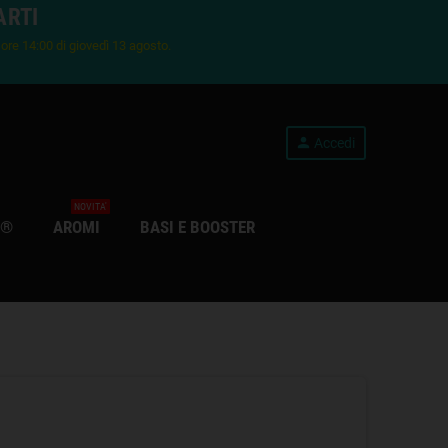
ARTI
e ore 14:00 di giovedì 13 agosto.
person
Accedi
NOVITA'
S®
AROMI
BASI E BOOSTER