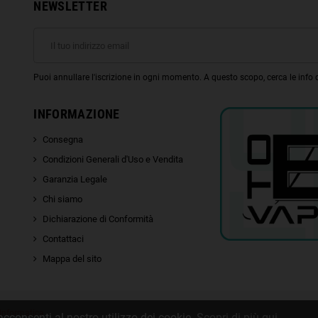
NEWSLETTER
Puoi annullare l'iscrizione in ogni momento. A questo scopo, cerca le info di
INFORMAZIONE
Consegna
Condizioni Generali d'Uso e Vendita
Garanzia Legale
Chi siamo
Dichiarazione di Conformità
Contattaci
Mappa del sito
 Informatica
acconsenti al nostro utilizzo dei cookie.
Scopri di più qui
.