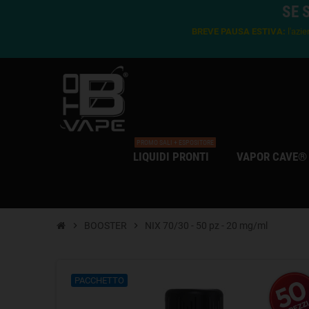
SE 
BREVE PAUSA ESTIVA:
l'azie
PROMO SALI + ESPOSITORE
LIQUIDI PRONTI
VAPOR CAVE®
chevron_right
BOOSTER
chevron_right
NIX 70/30 - 50 pz - 20 mg/ml
PACCHETTO