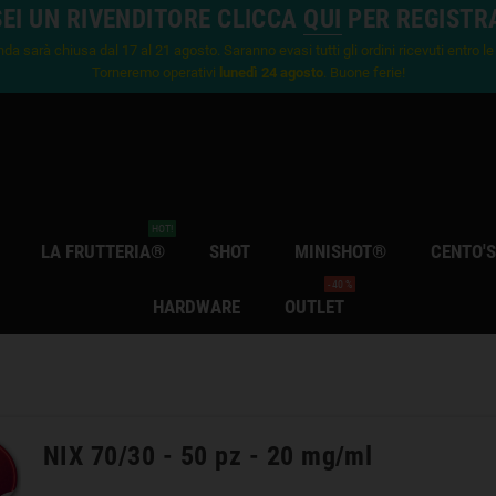
SEI UN RIVENDITORE CLICCA
QUI
PER REGISTR
nda sarà chiusa dal 17 al 21 agosto. Saranno evasi tutti gli ordini ricevuti entro l
Torneremo operativi
lunedì 24 agosto
. Buone ferie!
HOT!
LA FRUTTERIA®
SHOT
MINISHOT®
CENTO'
- 40 %
HARDWARE
OUTLET
NIX 70/30 - 50 pz - 20 mg/ml