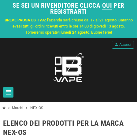
SE SEI UN RIVENDITORE CLICCA
QUI
PER
REGISTRARTI
BREVE PAUSA ESTIVA:
l'azienda sarà chiusa dal 17 al 21 agosto. Saranno
evasi tutti gli ordini ricevuti entro le ore 14:00 di giovedì 13 agosto.
Torneremo operativi
lunedì 24 agosto
. Buone ferie!
person
Accedi
view_headline
chevron_right
chevron_right
Marchi
NEX-OS
ELENCO DEI PRODOTTI PER LA MARCA
NEX-OS