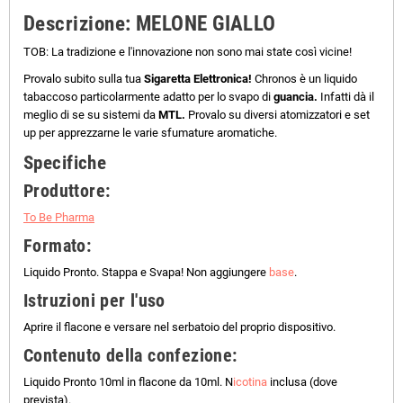
Descrizione
: MELONE GIALLO
TOB: La tradizione e l'innovazione non sono mai state così vicine!
Provalo subito sulla tua
Sigaretta Elettronica!
Chronos è un liquido
tabaccoso particolarmente adatto per lo svapo di
guancia.
Infatti dà il
meglio di se su sistemi da
MTL.
Provalo su diversi atomizzatori e set
up per apprezzarne le varie sfumature aromatiche.
Specifiche
Produttore:
To Be Pharma
Formato:
Liquido Pronto. Stappa e Svapa! Non aggiungere
base
.
Istruzioni per l'uso
Aprire il flacone e versare nel serbatoio del proprio dispositivo.
Contenuto della confezione:
Liquido Pronto 10ml in flacone da 10ml. N
icotina
inclusa (dove
prevista).