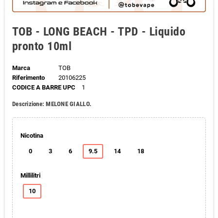
TOB - LONG BEACH - TPD - Liquido
pronto 10ml
Marca
TOB
Riferimento
20106225
CODICE A BARRE UPC
1
Descrizione: MELONE GIALLO.
Nicotina
0
3
6
9.5
14
18
Millilitri
10